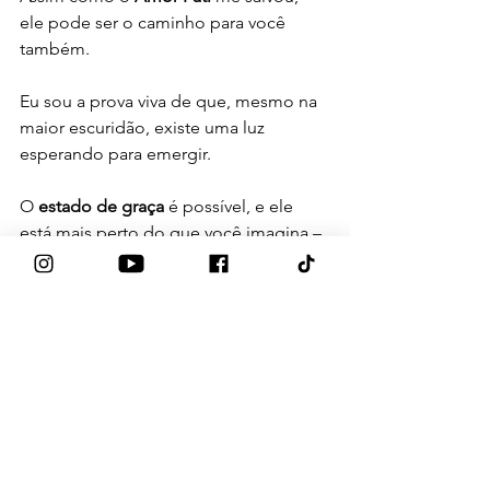
ele pode ser o caminho para você 
também. 
Eu sou a prova viva de que, mesmo na 
maior escuridão, existe uma luz 
esperando para emergir. 
O 
estado de graça
 é possível, e ele 
está mais perto do que você imagina – 
dentro de você
, esperando para ser 
descoberto, e por isso eu tenho um 
convite para você.
PARTICIPE GRATUITAMENTE 
da 
MASTERCLASS que eu irei realizar no 
dia
 23/10 às 20h:
VIVENDO NO 
ESTADO DE GRAÇA