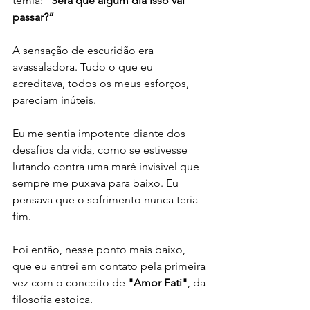
temia: 
“Será que algum dia isso vai 
passar?”
A sensação de escuridão era 
avassaladora. Tudo o que eu 
acreditava, todos os meus esforços, 
pareciam inúteis. 
Eu me sentia impotente diante dos 
desafios da vida, como se estivesse 
lutando contra uma maré invisível que 
sempre me puxava para baixo. Eu 
pensava que o sofrimento nunca teria 
fim.
Foi então, nesse ponto mais baixo, 
que eu entrei em contato pela primeira 
vez com o conceito de 
"Amor Fati"
, da 
filosofia estoica. 