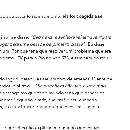
o seu assento normalmente, 
ela foi coagida a se 
ário me disse: 
"Bad news, a senhora vai ter que ir para 
ugar para uma pessoa da primeira classe"
. Eu disse 
ium. Por que teria que resolver um problema que era 
roporto JFK para o Rio no voo 973, e também postou 
o Ingrid, passou a usar um tom de ameaça. Diante de 
ordou e afirmou: 
"Se a senhora não sair, nunca mais 
s passageiros que todo mundo teria que descer da 
orar. Segundo a atriz, sua irmã e seu cunhado 
s, e o funcionário mandou que eles "calassem a 
se que eles não explicaram nada do que estava 