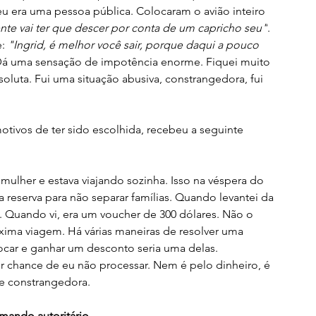
 era uma pessoa pública. Colocaram o avião inteiro 
ente vai ter que descer por conta de um capricho seu"
. 
: 
"Ingrid, é melhor você sair, porque daqui a pouco 
 Dá uma sensação de impotência enorme. Fiquei muito 
luta. Fui uma situação abusiva, constrangedora, fui 
otivos de ter sido escolhida, recebeu a seguinte 
ulher e estava viajando sozinha. Isso na véspera do 
 reserva para não separar famílias. Quando levantei da 
 Quando vi, era um voucher de 300 dólares. Não o 
xima viagem. Há várias maneiras de resolver uma 
rocar e ganhar um desconto seria uma delas. 
 chance de eu não processar. Nem é pelo dinheiro, é 
e constrangedora.
ando autoritário.