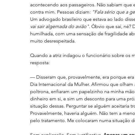
acontecendo aos passageiros. Não sabiam que eu
contra mim. Pessoas diziam: 
"Fala sério que a g
Um advogado brasileiro que estava ao lado disse
vai sair algemada do avião"
. Óbvio que saí, né?
humilhada, com uma sensação de fragilidade abso
muito desrespeitada.
Quando a atriz indagou o funcionário sobre os m
resposta:
— Disseram que, provavelmente, era porque era m
Dia Internacional da Mulher. Afirmou que olham a
poltrona, enfiaram um papelzinho na minha mão.
dinheiro em si, e sim um desconto para uma pró
situação dessas. Perguntar se alguém aceitaria t
Provavelmente, haveria alguém. Não tem a menor
pelo tratamento. Me colocaram numa situação d
Sem explicação. Sem justificativa. 
Apenas um com