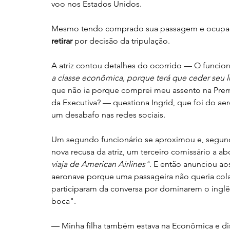
voo nos Estados Unidos.
Mesmo tendo comprado sua passagem e ocupad
retirar
 por decisão da tripulação.
A atriz contou detalhes do ocorrido — O funcion
a classe econômica, porque terá que ceder seu l
que não ia porque comprei meu assento na Prem
da Executiva? — questiona Ingrid, que foi do ae
um desabafo nas redes sociais.
Um segundo funcionário se aproximou e, segund
nova recusa da atriz, um terceiro comissário a ab
viaja de American Airlines"
. E então anunciou ao
aeronave porque uma passageira não queria colab
participaram da conversa por dominarem o inglê
boca".
— Minha filha também estava na Econômica e dis