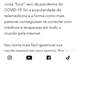
coisa “boa” veio da pandemia do 
COVID-19, foi a popularidade da 
telemedicina e a forma como mais 
pessoas conseguiram se conectar com 
médicos e terapeutas em todo o 
mundo pela internet.
Isso torna mais fácil gerenciar sua 
saúde mental em seus termos. Por 
exemplo, se você não quiser tomar 
nenhum medicamento prescrito e 
preferir uma abordagem mais holística 
para gerenciar sua ansiedade, poderá 
pesquisar diferentes terapeutas ou 
conselheiros que o ajudarão com suas 
necessidades. Eu posso te ajudar nisso.
Quer você converse com um 