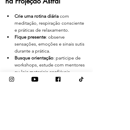
na Projeção Astral
Crie uma rotina diária
 com 
meditação, respiração consciente 
e práticas de relaxamento.
Fique presente
: observe 
sensações, emoções e sinais sutis 
durante a prática.
Busque orientação
: participe de 
workshops, estude com mentores 
ou leia materiais confiáveis.
Confie na sua intuição
: ela será sua 
bússola nos planos sutis.
Ao aplicar essas dicas com constância, 
você irá aprofundar suas experiências e 
acessará níveis de consciência cada vez 
mais elevados.